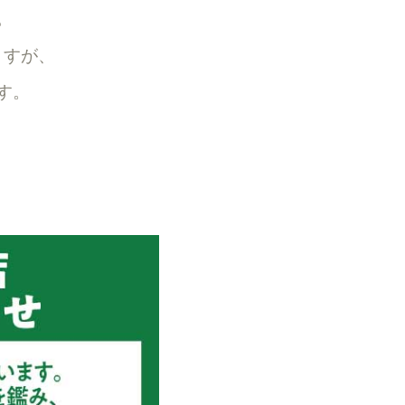
。
ますが、
す。